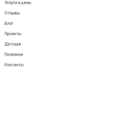
Услуги и цены
Отзывы
Блог
Проекты
Детская
Полезное
Контакты
Контакты:
•
Telegram
•
WhatsApp
•
В
контакте
•
Группа в Telegram
Время работы: 13:00 - 5:00